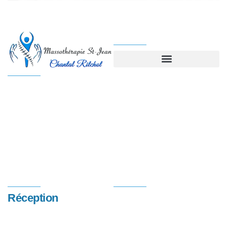
Nos Services
Clinique multidisciplinaire
pour retrouver le bien-être
physique, émotionnel et
mental.
Horaires
Coordonnées
Réception
1055, boul. du Séminaire
Du lundi au vendredi : de
Nord,